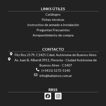
LINKS ÚTILES
Catálogos
Fichas técnicas
Instructivo de armado e instalación
Preguntas Frecuentes
Arrepentimiento de compra
CONTACTO
Fitz Roy 2179, C1425 Cdad. Autónoma de Buenos Aires
Av. Juan B. Alberdi 3911, Floresta - Ciudad Autónoma de
Buenos Aires - C1407
(+5411) 5272-5140
info@baitpisos.com.ar
RRSS
F
I
a
n
c
s