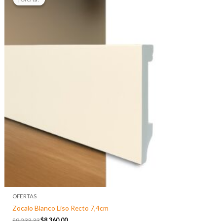
original
actual
era:
es:
$9.233,33.
$8.360,00.
OFERTAS
Zocalo Blanco Liso Recto 7,4cm
$
9.233,33
$
8.360,00