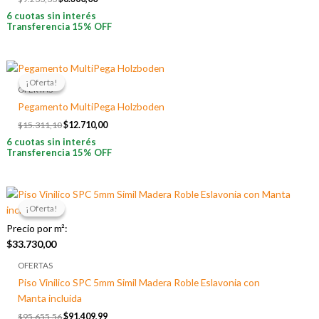
6 cuotas sin interés
Transferencia 15% OFF
El
El
precio
precio
¡Oferta!
¡Oferta!
original
actual
OFERTAS
era:
es:
Pegamento MultiPega Holzboden
$15.311,10.
$12.710,00.
$
15.311,10
$
12.710,00
6 cuotas sin interés
Transferencia 15% OFF
El
El
precio
precio
¡Oferta!
¡Oferta!
original
actual
era:
es:
Precio por m²:
$95.655,56.
$91.409,99.
$
33.730,00
OFERTAS
Piso Vinilico SPC 5mm Simil Madera Roble Eslavonia con
Manta incluida
$
95.655,56
$
91.409,99