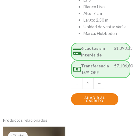
original
actual
era:
es:
Blanco Liso
$9.233,33.
$8.360,00.
Alto: 7 cm
Largo: 2,50 m
Unidad de venta: Varilla
Marca: Holzboden
6 cuotas sin
$
1.393,33
interés de
Transferencia
$
7.106,00
15% OFF
Zócalo
-
+
EPS
Blanco
AÑADIR AL
Liso
CARRITO
Recto
7cm
Productos relacionados
cantidad
El
El
precio
precio
¡Oferta!
¡Oferta!