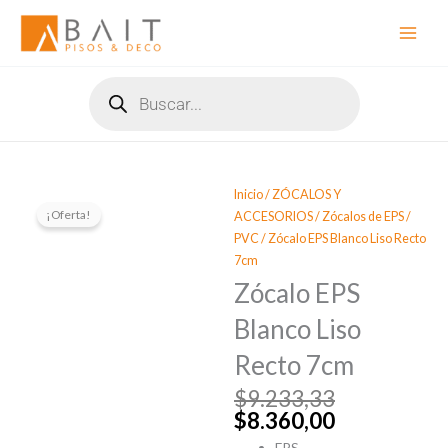
Ir
al
contenido
Búsqueda
de
productos
Inicio
/
ZÓCALOS Y
¡Oferta!
ACCESORIOS
/
Zócalos de EPS /
PVC
/ Zócalo EPS Blanco Liso Recto
7cm
Zócalo EPS
Blanco Liso
Recto 7cm
$
9.233,33
El
El
$
8.360,00
precio
precio
EPS