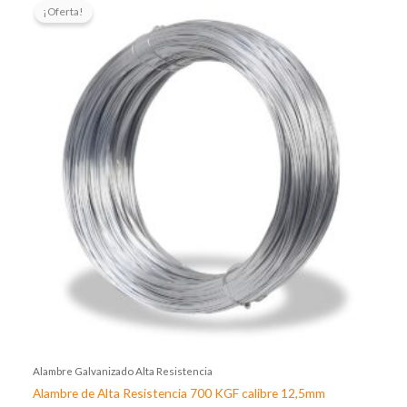
precio
precio
¡Oferta!
original
actual
era:
es:
$113.399,99.
$109.095,27.
Alambre Galvanizado Alta Resistencia
Alambre de Alta Resistencia 700 KGF calibre 12,5mm