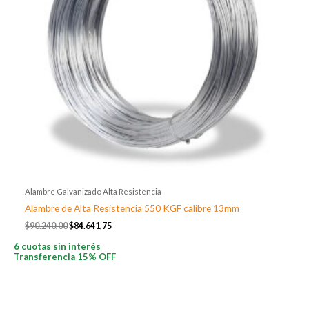
Alambre Galvanizado Alta Resistencia
Alambre de Alta Resistencia 550 KGF calibre 13mm
$
90.240,00
$
84.641,75
6 cuotas sin interés
Transferencia 15% OFF
El
El