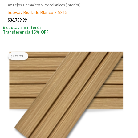
Azulejos, Cerámicos y Porcelánicos (Interior)
Subway Biselado Blanco 7,5×15
$
36.759,99
6 cuotas sin interés
Transferencia 15% OFF
El
El
precio
precio
¡Oferta!
¡Oferta!
original
actual
era:
es:
$12.622,61.
$9.959,06.