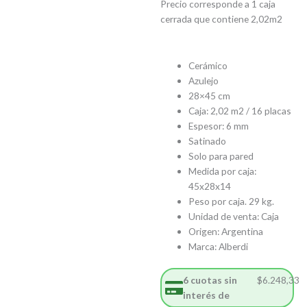
$41.655,5
$37.490,0
Precio corresponde a 1 caja
cerrada que contiene 2,02m2
Cerámico
Azulejo
28×45 cm
Caja: 2,02 m2 / 16 placas
Espesor: 6 mm
Satinado
Solo para pared
Medida por caja:
45x28x14
Peso por caja. 29 kg.
Unidad de venta: Caja
Origen: Argentina
Marca: Alberdi
6 cuotas sin
$
6.248,33
interés de