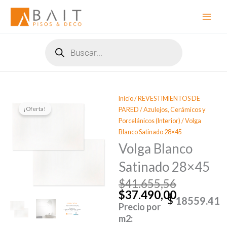
Ir
al
contenido
Búsqueda
de
productos
Inicio
/
REVESTIMIENTOS DE
¡Oferta!
PARED
/
Azulejos, Cerámicos y
Porcelánicos (Interior)
/ Volga
Blanco Satinado 28×45
Volga Blanco
Satinado 28×45
$
41.655,56
El
El
$
37.490,00
precio
precio
18559.41
Precio por
original
actual
m2:
era:
es: