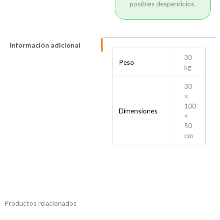
posibles desperdicios.
Información adicional
30
Peso
kg
30
×
100
Dimensiones
×
50
cm
Productos relacionados