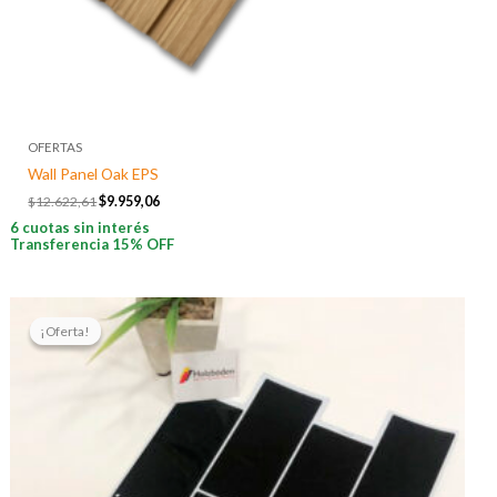
OFERTAS
Wall Panel Oak EPS
$
12.622,61
$
9.959,06
6 cuotas sin interés
Transferencia 15% OFF
El
El
precio
precio
¡Oferta!
¡Oferta!
original
actual
era:
es:
$7.133,33.
$5.882,44.