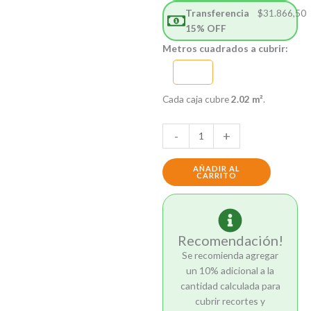
Transferencia
$
31.866,50
15% OFF
Volga
Metros cuadrados a cubrir:
Blanco
Satinado
28×45
Cada caja cubre
2.02 m²
.
cantidad
-
+
AÑADIR AL
CARRITO
Recomendación!
Se recomienda agregar
un 10% adicional a la
cantidad calculada para
cubrir recortes y