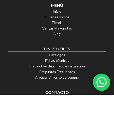
MENÚ
Inicio
Quienes somos
Tienda
Ventas Mayoristas
Blog
LINKS ÚTILES
Catálogos
Fichas técnicas
Instructivo de armado e instalación
Preguntas Frecuentes
Arrepentimiento de compra
CONTACTO
Fitz Roy 2179, C1425 Cdad. Autónoma de Buenos Aires
Av. Juan B. Alberdi 3911, Floresta - Ciudad Autónoma de
Buenos Aires - C1407