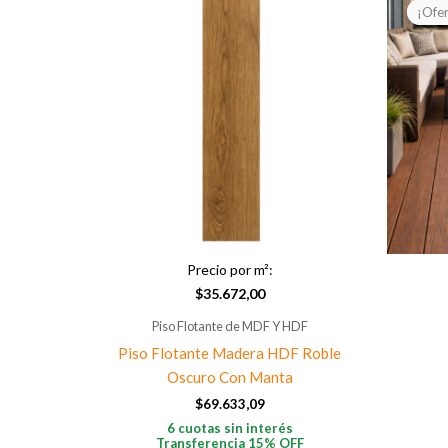
¡Ofer
¡Ofer
Precio por m²:
$
35.672,00
Piso Flotante de MDF Y HDF
Piso Flotante Madera HDF Roble
Oscuro Con Manta
$
69.633,09
6 cuotas sin interés
Transferencia 15% OFF