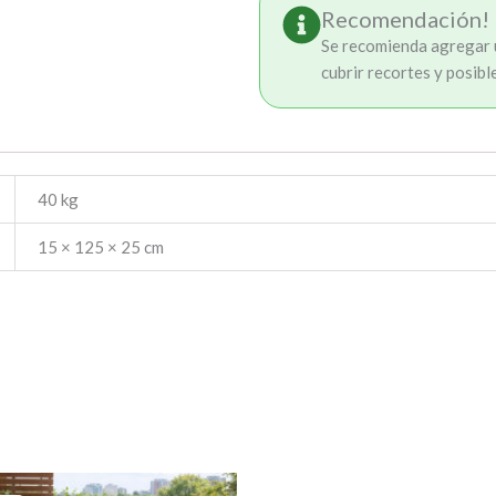
Recomendación!
Se recomienda agregar u
cubrir recortes y posibl
40 kg
15 × 125 × 25 cm
El
El