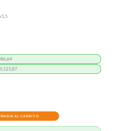
x5,5
886,64
5.121,87
AÑADIR AL CARRITO