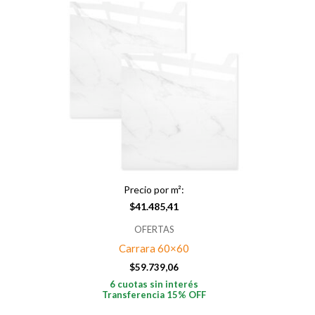
Precio por m²:
$
41.485,41
OFERTAS
Carrara 60×60
$
59.739,06
6 cuotas sin interés
Transferencia 15% OFF