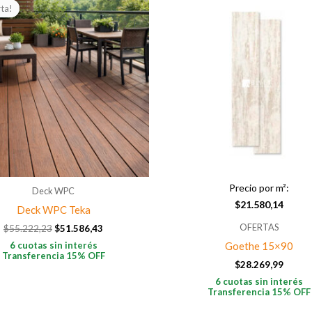
precio
precio
ta!
ta!
original
actual
era:
es:
$55.222,23.
$51.586,43.
Precio por m²:
Deck WPC
$
21.580,14
Deck WPC Teka
OFERTAS
$
55.222,23
$
51.586,43
Goethe 15×90
6 cuotas sin interés
Transferencia 15% OFF
$
28.269,99
6 cuotas sin interés
Transferencia 15% OFF