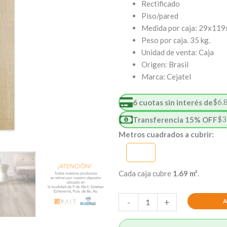
Rectificado
Piso/pared
Medida por caja: 29x119
Peso por caja. 35 kg.
Unidad de venta: Caja
Origen: Brasil
Marca: Cejatel
$
6.
6 cuotas sin interés de
$
3
Transferencia 15% OFF
Botanic
Metros cuadrados a cubrir:
Palha
28×118
cantidad
Cada caja cubre
1.69 m²
.
-
+