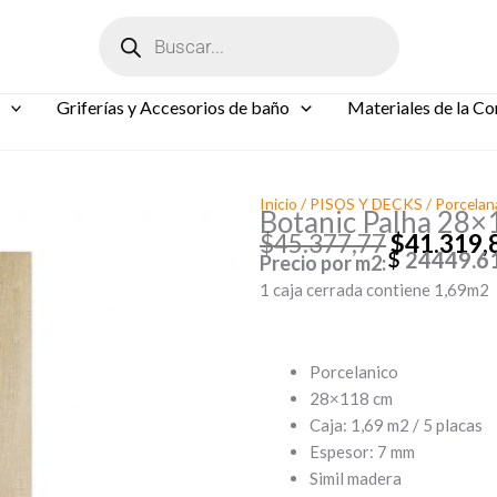
Búsqueda
de
productos
Griferías y Accesorios de baño
Materiales de la Co
Inicio
/
PISOS Y DECKS
/
Porcelan
Botanic Palha 28×
$
45.377,77
$
41.319,
24449.6
Precio por m2:
El
1 caja cerrada contiene 1,69m2
precio
original
era:
$45.377,
Porcelanico
28×118 cm
Caja: 1,69 m2 / 5 placas
Espesor: 7 mm
Simil madera