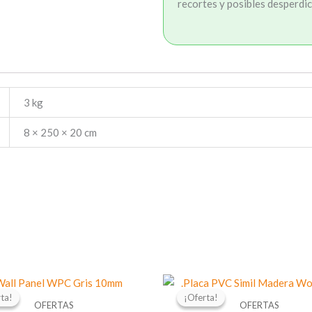
recortes y posibles desperdic
3 kg
8 × 250 × 20 cm
El
El
El
E
precio
precio
precio
ta!
ta!
¡Oferta!
¡Oferta!
original
actual
original
OFERTAS
OFERTAS