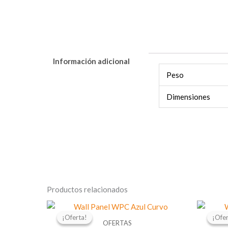
Información adicional
Peso
Dimensiones
Productos relacionados
El
El
precio
precio
¡Oferta!
¡Oferta!
¡Ofer
¡Ofer
original
actual
OFERTAS