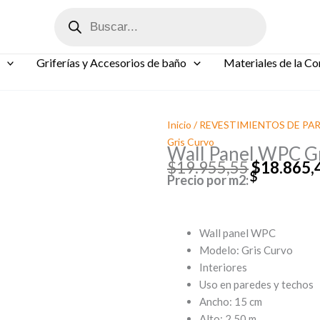
Búsqueda
de
productos
Griferías y Accesorios de baño
Materiales de la Co
Inicio
/
REVESTIMIENTOS DE PA
Gris Curvo
Wall Panel WPC G
$
19.955,55
$
18.865,
Precio por m2:
El
precio
original
era:
Wall panel WPC
$19.955,
Modelo: Gris Curvo
Interiores
Uso en paredes y techos
Ancho: 15 cm
Alto: 2,50 m