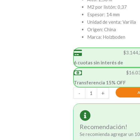
M2 por listón: 0,37
Espesor: 14 mm
Unidad de venta: Varilla
Origen: China
Marca: Holzboden
$
3.144,
6 cuotas sin interés de
$
16.0
Transferencia 15% OFF
Wall
-
+
Panel
WPC
Gris
Curvo
Recomendación!
cantidad
Se recomienda agregar un 10%