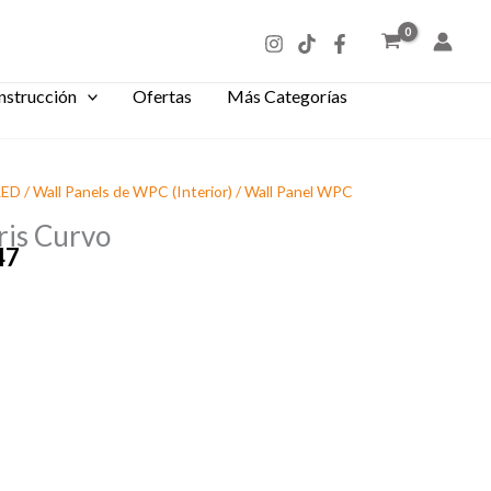
nstrucción
Ofertas
Más Categorías
RED
/
Wall Panels de WPC (Interior)
/ Wall Panel WPC
ris Curvo
47
El
precio
actual
es:
55.
$18.865,47.