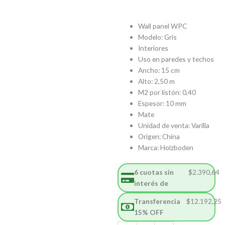
$16.077,7
$14.343,8
Wall panel WPC
Modelo: Gris
Interiores
Uso en paredes y techos
Ancho: 15 cm
Alto: 2,50 m
M2 por listón: 0,40
Espesor: 10 mm
Mate
Unidad de venta: Varilla
Origen: China
Marca: Holzboden
6 cuotas sin
$
2.390,64
interés de
Transferencia
$
12.192,25
15% OFF