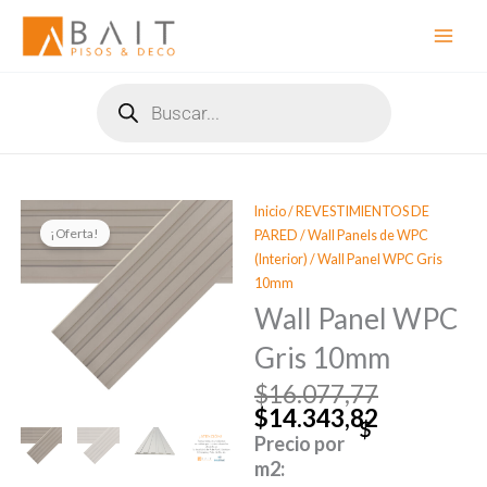
Ir
al
contenido
Búsqueda
de
productos
Inicio
/
REVESTIMIENTOS DE
¡Oferta!
PARED
/
Wall Panels de WPC
(Interior)
/ Wall Panel WPC Gris
10mm
Wall Panel WPC
Gris 10mm
$
16.077,77
El
El
$
14.343,82
precio
precio
Precio por
original
actual
m2:
era:
es: