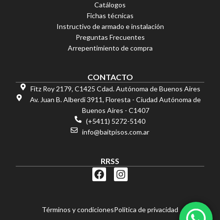
Catálogos
Fichas técnicas
Instructivo de armado e instalación
Preguntas Frecuentes
Arrepentimiento de compra
OFERTAS
.Placa PVC Simil Marmol Gris Con Vetas
CONTACTO
$
59.717,81
Fitz Roy 2179, C1425 Cdad. Autónoma de Buenos Aires
6 cuotas sin interés
Transferencia 15% OFF
Av. Juan B. Alberdi 3911, Floresta - Ciudad Autónoma de
Buenos Aires - C1407
(+5411) 5272-5140
info@baitpisos.com.ar
RRSS
F
I
a
n
c
s
e
t
Términos y condiciones
Política de privacidad
b
a