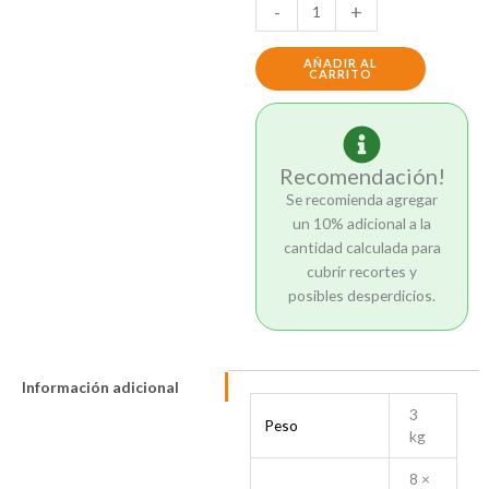
Wall
-
+
Panel
WPC
AÑADIR AL
Gris
CARRITO
10mm
cantidad
Recomendación!
Se recomienda agregar
un 10% adicional a la
cantidad calculada para
cubrir recortes y
posibles desperdicios.
Información adicional
3
Peso
kg
8 ×