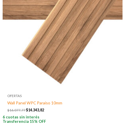
OFERTAS
Wall Panel WPC Paraiso 10mm
$
16.077,77
$
14.343,82
6 cuotas sin interés
Transferencia 15% OFF