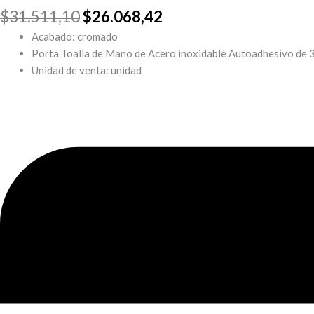
$
31.511,10
$
26.068,42
Acabado: cromado
Porta Toalla de Mano de Acero inoxidable Autoadhesivo de 
Unidad de venta: unidad