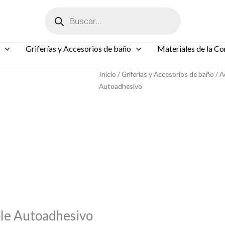
Búsqueda
de
productos
Griferías y Accesorios de baño
Materiales de la Co
Inicio
/
Griferías y Accesorios de baño
/
A
Autoadhesivo
ble Autoadhesivo