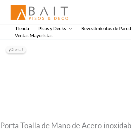
Ir
al
contenido
Tienda
Pisos y Decks
Revestimientos de Pared
Ventas Mayoristas
El
El
Porta
precio
precio
¡Oferta!
Toalla
original
actual
de
era:
es:
Mano
$31.511,10.
$26.068,42.
de
Acero
inoxidable
Autoadhesivo
cantidad
Porta Toalla de Mano de Acero inoxida