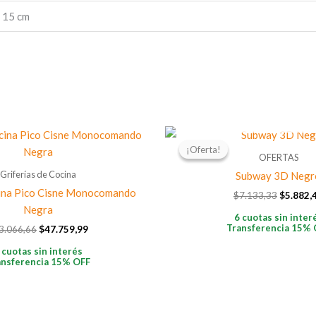
× 15 cm
AGOTADO
El
El
El
precio
precio
precio
¡Oferta!
¡Oferta!
original
actual
original
OFERTAS
era:
es:
era:
Griferías de Cocina
Subway 3D Negr
$53.066,66.
$47.759,99.
$7.133,3
cina Pico Cisne Monocomando
$
7.133,33
$
5.882,
Negra
6 cuotas sin inter
Transferencia 15% 
3.066,66
$
47.759,99
 cuotas sin interés
ansferencia 15% OFF