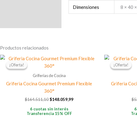
Dimensiones
8 × 40 
Productos relacionados
El
El
precio
precio
¡Oferta!
¡Oferta!
¡Oferta!
¡Oferta!
original
actual
era:
es:
Griferías de Cocina
$164.511,10.
$148.059,99.
Griferia Cocina Gourmet Premium Flexible
Griferia Co
360°
$
164.511,10
$
148.059,99
$
5
6 cuotas sin interés
6
Transferencia 15% OFF
Tr