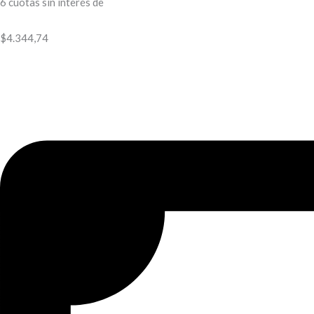
6 cuotas sin interés de
$
4.344,74