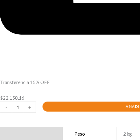
Transferencia 15% OFF
$
22.158,16
-
+
AÑADI
Información adicional
Peso
2 kg