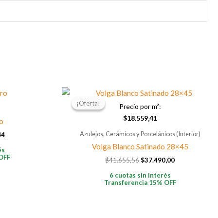
El
El
El
precio
precio
precio
¡Oferta!
¡Oferta!
Precio por m²:
actual
original
actual
es:
era:
es:
$
18.559,41
o
3.
$5.882,44.
$41.655,56.
$37.490,00.
Azulejos, Cerámicos y Porcelánicos (Interior)
44
Volga Blanco Satinado 28×45
és
OFF
$
41.655,56
$
37.490,00
6 cuotas sin interés
Transferencia 15% OFF