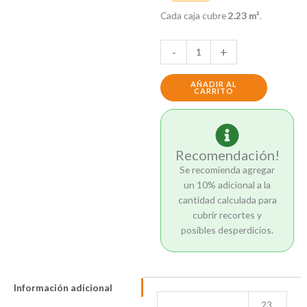
HDF
Cada caja cubre
2.23 m²
.
Alamo
Gris
-
+
cantidad
AÑADIR AL
CARRITO
Recomendación!
Se recomienda agregar
un 10% adicional a la
cantidad calculada para
cubrir recortes y
posibles desperdicios.
Información adicional
23