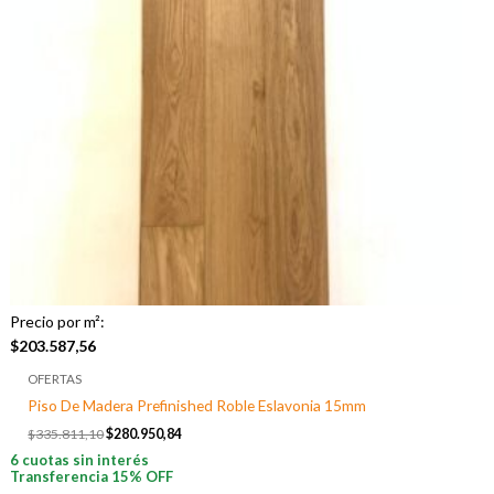
Precio por m²:
$
203.587,56
OFERTAS
Piso De Madera Prefinished Roble Eslavonia 15mm
$
335.811,10
$
280.950,84
6 cuotas sin interés
Transferencia 15% OFF