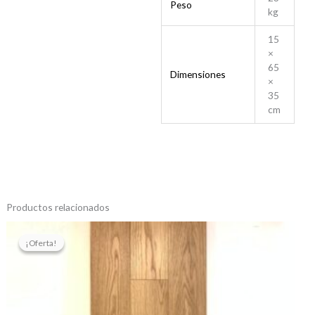
Peso
kg
15
×
65
Dimensiones
×
35
cm
Productos relacionados
El
El
precio
precio
¡Oferta!
¡Oferta!
original
actual
era:
es:
$335.811,10.
$280.950,84.