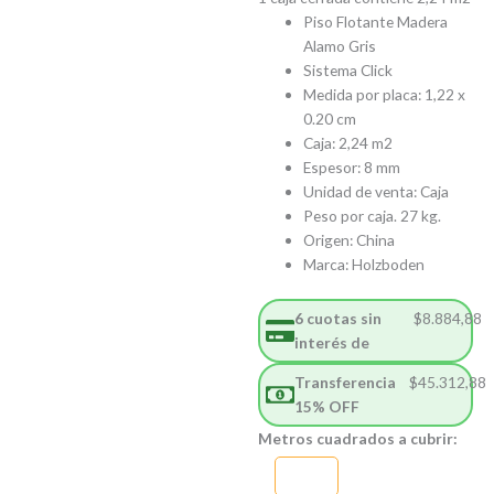
Piso Flotante Madera
Alamo Gris
Sistema Click
Medida por placa: 1,22 x
0.20 cm
Caja: 2,24 m2
Espesor: 8 mm
Unidad de venta: Caja
Peso por caja. 27 kg.
Origen: China
Marca: Holzboden
6 cuotas sin
$
8.884,88
interés de
Transferencia
$
45.312,88
15% OFF
Piso
Metros cuadrados a cubrir:
Flotante
Madera