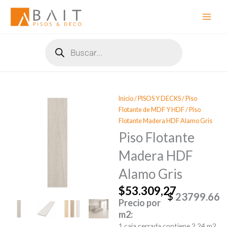
Ir
al
contenido
Búsqueda
de
productos
Inicio
/
PISOS Y DECKS
/
Piso
Flotante de MDF Y HDF
/ Piso
Flotante Madera HDF Alamo Gris
Piso Flotante
Madera HDF
Alamo Gris
$
53.309,27
23799.66
Precio por
m2:
1 caja cerrada contiene 2,24 m2