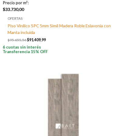
Precio por m²:
$
33.730,00
OFERTAS
Piso Vinilico SPC 5mm Simil Madera Roble Eslavonia con
Manta incluida
$
95.655,56
$
91.409,99
6 cuotas sin interés
Transferencia 15% OFF