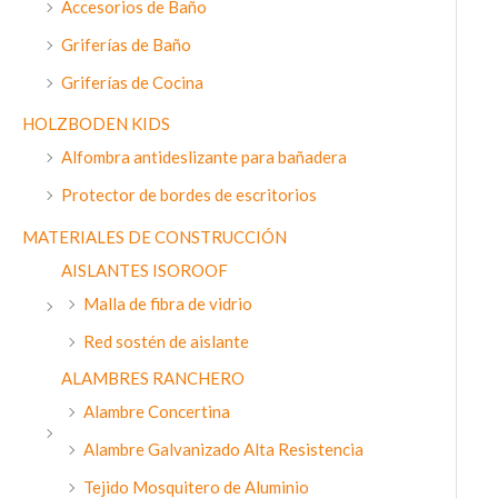
Accesorios de Baño
n
x
Griferías de Baño
i
i
m
m
Griferías de Cocina
o
o
HOLZBODEN KIDS
Alfombra antideslizante para bañadera
Protector de bordes de escritorios
MATERIALES DE CONSTRUCCIÓN
AISLANTES ISOROOF
Malla de fibra de vidrio
Red sostén de aislante
ALAMBRES RANCHERO
Alambre Concertina
Alambre Galvanizado Alta Resistencia
Tejido Mosquitero de Aluminio