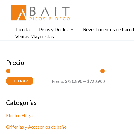
Ir
al
contenido
Tienda
Pisos y Decks
Revestimientos de Pared
Ventas Mayoristas
Precio
P
P
r
r
FILTRAR
Precio:
$720.890
—
$720.900
e
e
c
c
i
i
Categorías
o
o
Electro Hogar
m
m
Griferías y Accesorios de baño
í
á