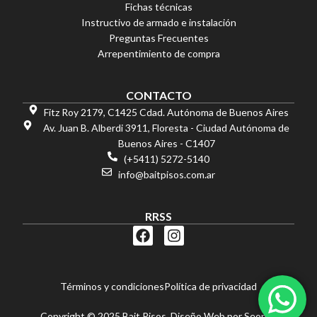
Fichas técnicas
Instructivo de armado e instalación
Preguntas Frecuentes
Arrepentimiento de compra
OFERTAS
.Placa PVC Blanca
CONTACTO
$
59.717,81
Fitz Roy 2179, C1425 Cdad. Autónoma de Buenos Aires
6 cuotas sin interés
Transferencia 15% OFF
Av. Juan B. Alberdi 3911, Floresta - Ciudad Autónoma de
Buenos Aires - C1407
(+5411) 5272-5140
info@baitpisos.com.ar
RRSS
F
I
a
n
c
s
e
t
Términos y condiciones
Política de privacidad
b
a
o
g
Copyright © 2025 Bait Pisos. Diseño Web por
Seonet