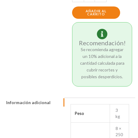
Panel
WPC
AÑADIR AL
Roble
CARRITO
2.70
cantidad
Recomendación!
Se recomienda agregar
un 10% adicional a la
cantidad calculada para
cubrir recortes y
posibles desperdicios.
Información adicional
3
Peso
kg
8 ×
250