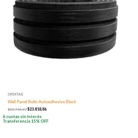
OFERTAS
Wall Panel Rollo Autoadhesivo Black
$
26.766,67
$
23.818,86
6 cuotas sin interés
Transferencia 15% OFF
El
El