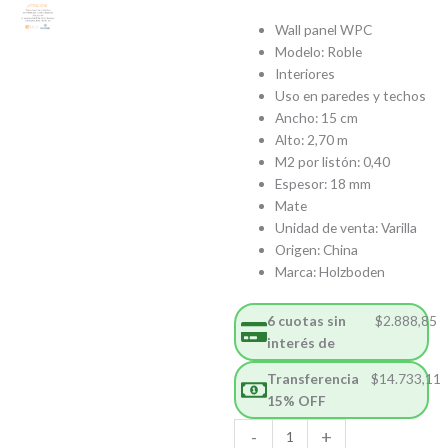
Wall panel WPC
Modelo: Roble
Interiores
Uso en paredes y techos
Ancho: 15 cm
Alto: 2,70 m
M2 por listón: 0,40
Espesor: 18 mm
Mate
Unidad de venta: Varilla
Origen: China
Marca: Holzboden
6 cuotas sin
$
2.888,85
interés de
Transferencia
$
14.733,11
15% OFF
Wall
-
+