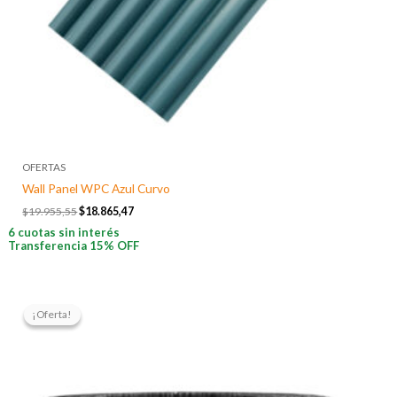
OFERTAS
Wall Panel WPC Azul Curvo
$
19.955,55
$
18.865,47
6 cuotas sin interés
Transferencia 15% OFF
El
El
precio
precio
¡Oferta!
¡Oferta!
original
actual
era:
es:
$26.766,67.
$23.818,86.