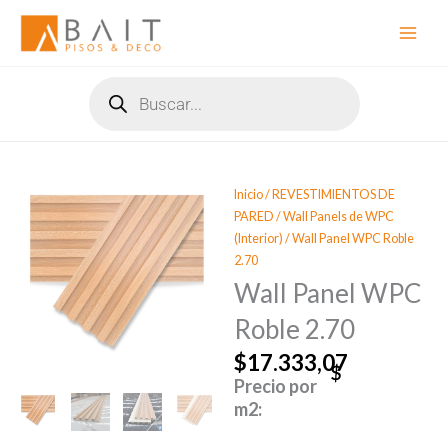
Ir
al
contenido
Búsqueda
de
productos
Inicio
/
REVESTIMIENTOS DE
PARED
/
Wall Panels de WPC
(Interior)
/ Wall Panel WPC Roble
2.70
Wall Panel WPC
Roble 2.70
$
17.333,07
Precio por
m2: