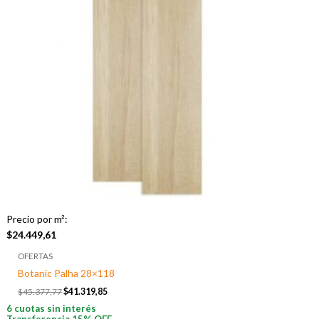
Precio por m²:
$
24.449,61
OFERTAS
Botanic Palha 28×118
$
45.377,77
$
41.319,85
6 cuotas sin interés
Transferencia 15% OFF