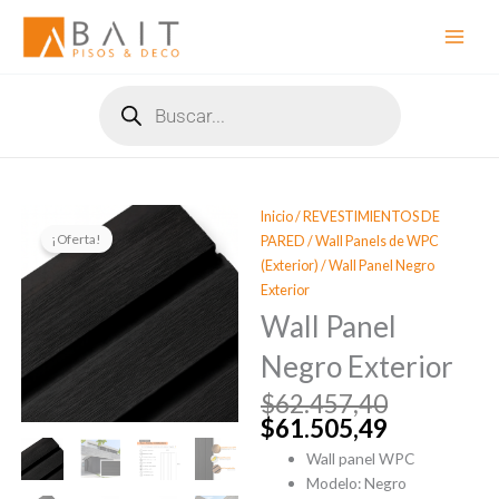
Ir
al
contenido
Búsqueda
de
productos
Inicio
/
REVESTIMIENTOS DE
¡Oferta!
PARED
/
Wall Panels de WPC
(Exterior)
/ Wall Panel Negro
Exterior
Wall Panel
Negro Exterior
$
62.457,40
El
El
$
61.505,49
precio
precio
original
actual
Wall panel WPC
era:
es:
Modelo: Negro