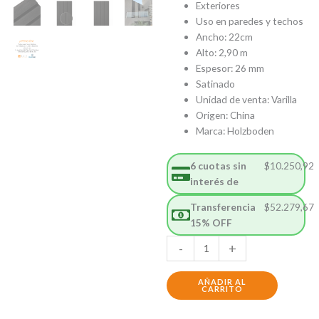
$62.457,4
$61.505,4
Exteriores
Uso en paredes y techos
Ancho: 22cm
Alto: 2,90 m
Espesor: 26 mm
Satinado
Unidad de venta: Varilla
Origen: China
Marca: Holzboden
6 cuotas sin
$
10.250,92
interés de
Transferencia
$
52.279,67
15% OFF
Wall
-
+
Panel
Negro
AÑADIR AL
Exterior
CARRITO
cantidad