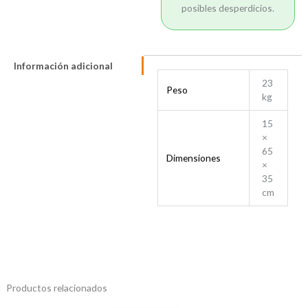
posibles desperdicios.
Información adicional
23
Peso
kg
15
×
65
Dimensiones
×
35
cm
Productos relacionados