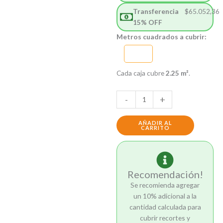
Transferencia
$
65.052,36
15% OFF
Piso
Metros cuadrados a cubrir:
Vinilico
SPC
5mm
Cada caja cubre
2.25 m²
.
Simil
Madera
-
+
Oak
con
AÑADIR AL
Manta
CARRITO
Incluida
cantidad
Recomendación!
Se recomienda agregar
un 10% adicional a la
cantidad calculada para
cubrir recortes y