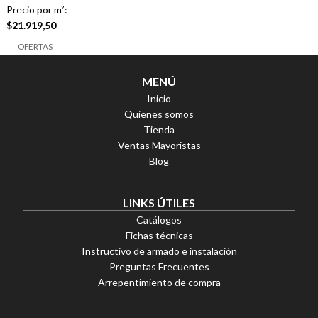
Precio por m²:
$
21.919,50
OFERTAS
Botanic Gris 28×118
MENÚ
$
37.043,97
Inicio
6 cuotas sin interés
Transferencia 15% OFF
Quienes somos
Tienda
Ventas Mayoristas
Blog
LINKS ÚTILES
Catálogos
Fichas técnicas
Instructivo de armado e instalación
Preguntas Frecuentes
Arrepentimiento de compra