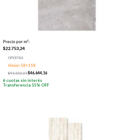
Precio por m²:
$
22.753,24
OFERTAS
Vision 58×118
$
51.222,23
$
46.644,16
6 cuotas sin interés
Transferencia 15% OFF