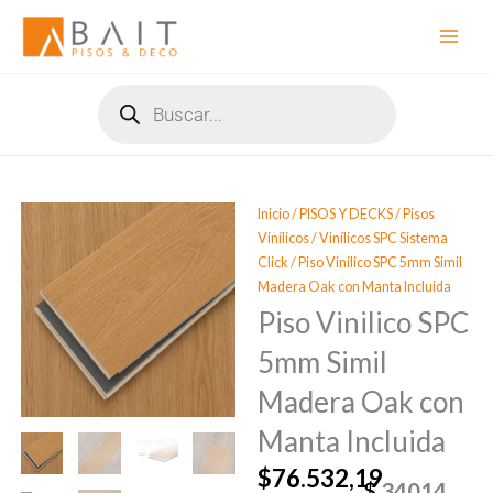
Ir
al
contenido
Búsqueda
de
productos
Inicio
/
PISOS Y DECKS
/
Pisos
Vinílicos
/
Vinílicos SPC Sistema
Click
/ Piso Vinilico SPC 5mm Simil
Madera Oak con Manta Incluida
Piso Vinilico SPC
5mm Simil
Madera Oak con
Manta Incluida
$
76.532,19
34014