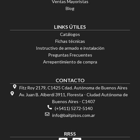
Precio por m²:
Ventas Mayoristas
$
20.865,56
Blog
OFERTAS
Doha 67×67
LINKS ÚTILES
$
56.963,85
Catálogos
6 cuotas sin interés
Fichas técnicas
Transferencia 15% OFF
Instructivo de armado e instalación
Preguntas Frecuentes
Arrepentimiento de compra
CONTACTO
Fitz Roy 2179, C1425 Cdad. Autónoma de Buenos Aires
Av. Juan B. Alberdi 3911, Floresta - Ciudad Autónoma de
Buenos Aires - C1407
(+5411) 5272-5140
info@baitpisos.com.ar
RRSS