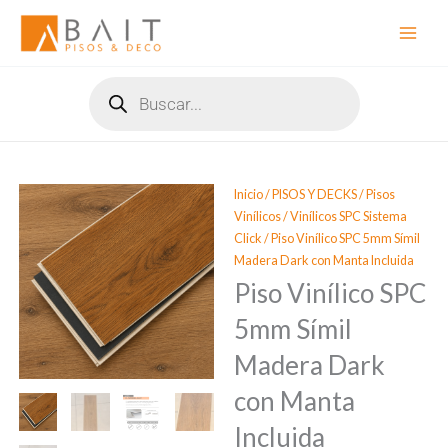
Ir
al
contenido
Búsqueda
de
productos
Inicio
/
PISOS Y DECKS
/
Pisos
Vinílicos
/
Vinílicos SPC Sistema
Click
/ Piso Vinílico SPC 5mm Símil
Madera Dark con Manta Incluida
Piso Vinílico SPC
5mm Símil
Madera Dark
con Manta
Incluida