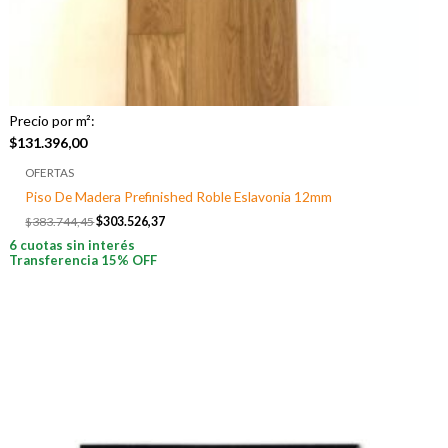
Precio por m²:
$
131.396,00
OFERTAS
Piso De Madera Prefinished Roble Eslavonia 12mm
$
383.744,45
$
303.526,37
6 cuotas sin interés
Transferencia 15% OFF