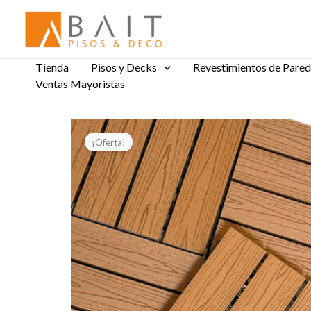
Ir
al
contenido
Tienda
Pisos y Decks
Revestimientos de Pared
Ventas Mayoristas
¡Oferta!