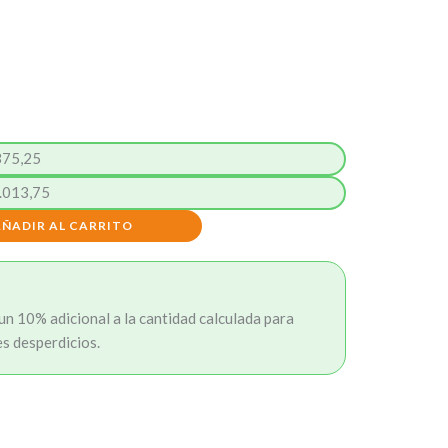
375,25
.013,75
AÑADIR AL CARRITO
n 10% adicional a la cantidad calculada para
es desperdicios.