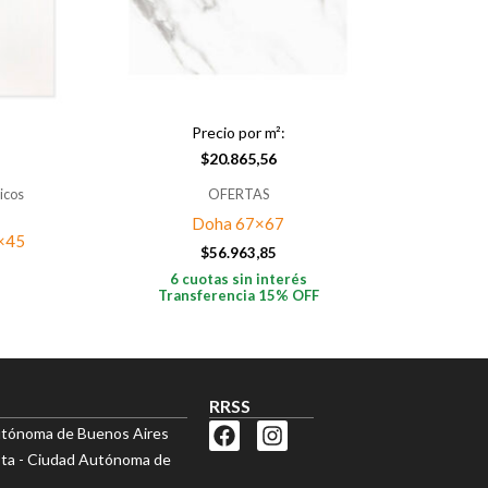
Precio por m²:
$
20.865,56
icos
OFERTAS
Doha 67×67
8×45
$
56.963,85
6 cuotas sin interés
Transferencia 15% OFF
RRSS
F
I
utónoma de Buenos Aires
a
n
esta - Ciudad Autónoma de
c
s