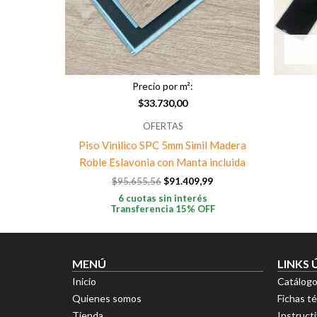
Precio por m²:
$
33.730,00
OFERTAS
Piso Vinilico SPC 5mm Simil Madera
Roble Eslavonia con Manta incluida
$
95.655,56
$
91.409,99
6 cuotas sin interés
Transferencia 15% OFF
MENÚ
LINKS 
Inicio
Catálog
Quienes somos
Fichas t
Tienda
Instruct