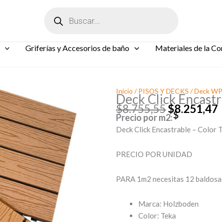
Búsqueda
de
productos
Griferías y Accesorios de baño
Materiales de la Co
Inicio
/
PISOS Y DECKS
/
Deck W
Deck Click Encastr
$
8.755,55
$
8.251,47
Precio por m2:
El
Deck Click Encastrable – Color 
precio
original
era:
PRECIO POR UNIDAD
$8.755,55.
PARA 1m2 necesitas 12 baldosa
Marca: Holzboden
Color: Teka