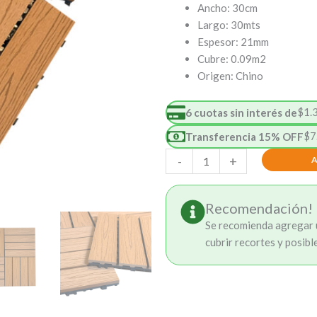
Ancho: 30cm
Largo: 30mts
Espesor: 21mm
Cubre: 0.09m2
Origen: Chino
$
1.
6 cuotas sin interés de
$
7
Transferencia 15% OFF
Deck
-
+
Click
Encastrable
Recomendación!
Teka
cantidad
Se recomienda agregar u
cubrir recortes y posibl