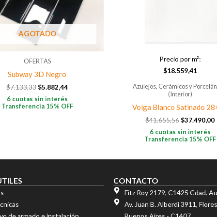
AGOTADO
Precio por m²:
OFERTAS
$
18.559,41
Subway 3D Negro
Azulejos, Cerámicos y Porcelán
$
7.133,33
$
5.882,44
(Interior)
6 cuotas sin interés
Transferencia 15% OFF
Volga Blanco Satinado 2
$
41.655,56
$
37.490,00
6 cuotas sin interés
Transferencia 15% OFF
ÚTILES
CONTACTO
os
Fitz Roy 2179, C1425 Cdad. A
écnicas
Av. Juan B. Alberdi 3911, Flor
ivo de armado e instalación
Buenos Aires - C1407