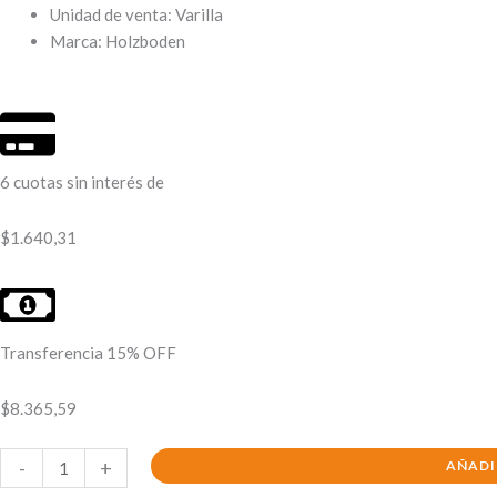
Unidad de venta: Varilla
Marca: Holzboden
6 cuotas sin interés de
$
1.640,31
Transferencia 15% OFF
$
8.365,59
Cuarta
-
+
AÑADI
caña