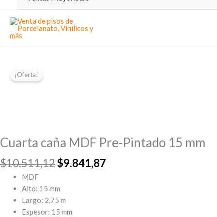
¡Oferta!
Cuarta caña MDF Pre-Pintado 15 mm
El
El
$
10.511,12
$
9.841,87
precio
precio
MDF
original
actual
Alto: 15 mm
era:
es:
Largo: 2,75 m
$10.511,12.
$9.841,87.
Espesor: 15 mm