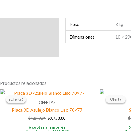
MDF
Pre-
Pintado
Información adicional
Peso
3 kg
15
mm
Dimensiones
10 × 29
cantidad
Productos relacionados
El
El
precio
precio
¡Oferta!
¡Oferta!
¡Oferta!
¡Oferta!
original
actual
OFERTAS
era:
es:
Placa 3D Azulejo Blanco Liso 70×77
$4.299,99.
$3.750,00.
$
4.299,99
$
3.750,00
$
6 cuotas sin interés
6