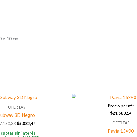
0 × 10 cm
AGOTADO
El
El
precio
precio
Precio por m²:
original
actual
OFERTAS
era:
es:
$
21.580,14
Subway 3D Negro
$7.133,33.
$5.882,44.
OFERTAS
7.133,33
$
5.882,44
Pavia 15×90
 cuotas sin interés