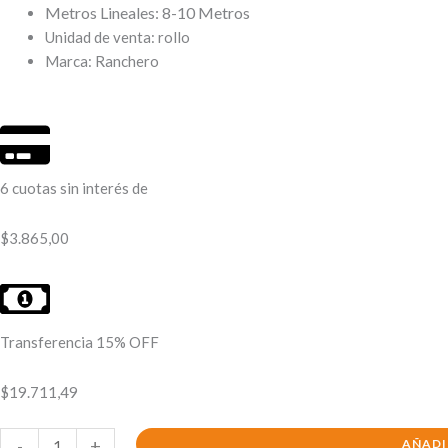
Metros Lineales: 8-10 Metros
Unidad de venta: rollo
Marca: Ranchero
6 cuotas sin interés de
$
3.865,00
Transferencia 15% OFF
$
19.711,49
Alambre
-
+
AÑADI