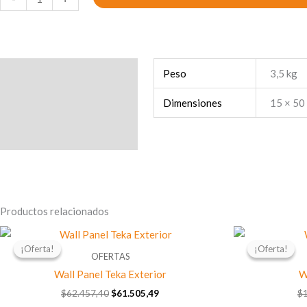
Concertina
Simple
30cm
cantidad
Información adicional
Peso
3,5 kg
Dimensiones
15 × 50
Productos relacionados
El
El
precio
precio
¡Oferta!
¡Oferta!
¡Oferta!
¡Oferta!
original
actual
OFERTAS
era:
es:
Wall Panel Teka Exterior
W
$62.457,40.
$61.505,49.
$
62.457,40
$
61.505,49
$