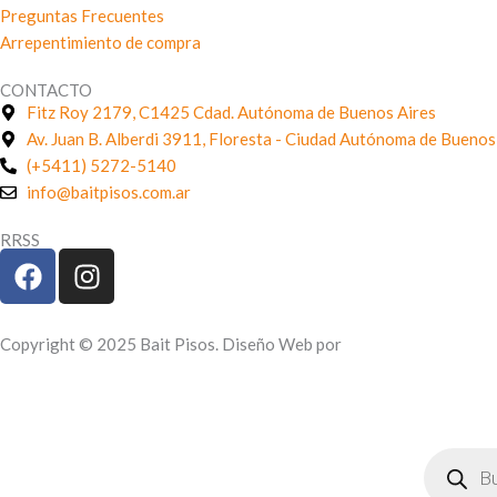
Preguntas Frecuentes
Arrepentimiento de compra
CONTACTO
Fitz Roy 2179, C1425 Cdad. Autónoma de Buenos Aires
Av. Juan B. Alberdi 3911, Floresta - Ciudad Autónoma de Buenos
(+5411) 5272-5140
info@baitpisos.com.ar
RRSS
F
I
a
n
c
s
e
t
Copyright © 2025 Bait Pisos. Diseño Web por
Seonet
b
a
o
g
o
r
Búsqueda
k
a
de
m
producto