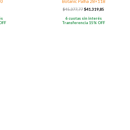
80
Botanic Palha 28×118
$
45.377,77
$
41.319,85
és
6 cuotas sin interés
OFF
Transferencia 15% OFF