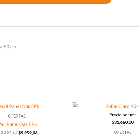
 × 50 cm
El
El
precio
precio
Precio por m²:
original
actual
OFERTAS
era:
es:
$
31.660,00
all Panel Oak EPS
$12.622,61.
$9.959,06.
OFERTAS
12.622,61
$
9.959,06