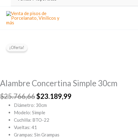
¡Oferta!
Alambre Concertina Simple 30cm
El
El
$
25.766,66
$
23.189,99
precio
precio
Diámetro: 30cm
original
actual
Modelo: Simple
era:
es:
Cuchilla: BTO-22
$25.766,66.
$23.189,99.
Vueltas: 41
Grampas: Sin Grampas